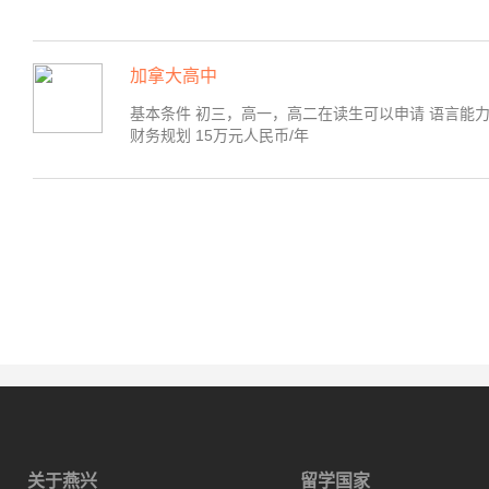
加拿大高中
基本条件 初三，高一，高二在读生可以申请 语言能
财务规划 15万元人民币/年
关于燕兴
留学国家