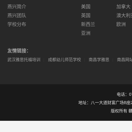
燕兴简介
美国
加拿大
燕兴团队
英国
澳大利
学校分布
新西兰
欧洲
亚洲
友情链接：
武汉雅思托福培训
成都幼儿师范学校
南昌学雅思
南昌网
|
|
|
电话：079
地址：八一大道财富广场B座25层
版权所有
赣